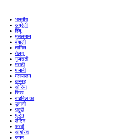
भारतीय
अंग्रेज़ी
हिंदू
मुसलमान
बंगाली
तामिल
तेलुगू
गुजराती
मराठी
पंजाबी
मलयालम
कन्नड़
ओरिया
सिख
बाइबिल का
यूनानी
यहूदी
फ्रेंच
लैटिन
अरबी
आयरिश
जर्मन