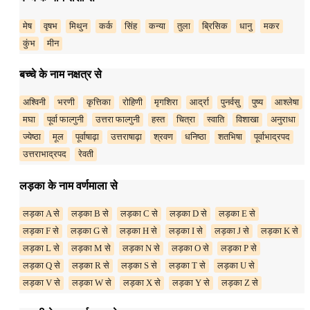
मेष
वृषभ
मिथुन
कर्क
सिंह
कन्या
तुला
ब्रिसिक
धानु
मकर
कुंभ
मीन
बच्चे के नाम नक्षत्र से
अश्विनी
भरणी
कृत्तिका
रोहिणी
मृगशिरा
आर्द्रा
पुनर्वसु
पुष्य
आश्लेषा
मघा
पूर्वा फाल्गुनी
उत्तरा फाल्गुनी
हस्त
चित्रा
स्वाति
विशाखा
अनुराधा
ज्येष्ठा
मूल
पूर्वाषाढ़ा
उत्तराषाढ़ा
श्रवण
धनिष्ठा
शतभिषा
पूर्वाभाद्रपद
उत्तराभाद्रपद
रेवती
लड़का के नाम वर्णमाला से
लड़का A से
लड़का B से
लड़का C से
लड़का D से
लड़का E से
लड़का F से
लड़का G से
लड़का H से
लड़का I से
लड़का J से
लड़का K से
लड़का L से
लड़का M से
लड़का N से
लड़का O से
लड़का P से
लड़का Q से
लड़का R से
लड़का S से
लड़का T से
लड़का U से
लड़का V से
लड़का W से
लड़का X से
लड़का Y से
लड़का Z से