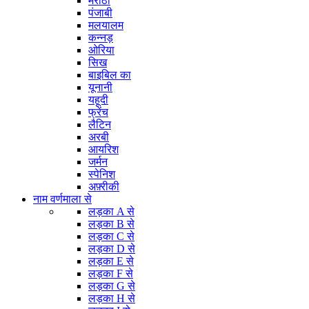
मराठी
पंजाबी
मलयालम
कन्नड़
ओरिया
सिख
बाइबिल का
यूनानी
यहूदी
फ्रेंच
लैटिन
अरबी
आयरिश
जर्मन
स्पेनिश
अफ़्रीकी
नाम वर्णमाला से
लड़का A से
लड़का B से
लड़का C से
लड़का D से
लड़का E से
लड़का F से
लड़का G से
लड़का H से