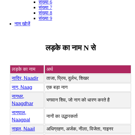
संख्या 6
संख्या 7
संख्या 8
संख्या 9
नाम खोजें
लड़के का नाम N से
लड़के का नाम
अर्थ
नादिर, Naadir
ताजा, प्रिय, दुर्लभ, शिखर
नाग, Naag
एक बड़ा नाग
नागधर,
भगवान शिव, जो नाग को धारण करते है
Naagdhar
नागपाल,
नागों का उद्धारकर्ता
Naagpal
नाइल, Naail
अधिग्रहण, अर्जक, नीला, विजेता, गाइनर