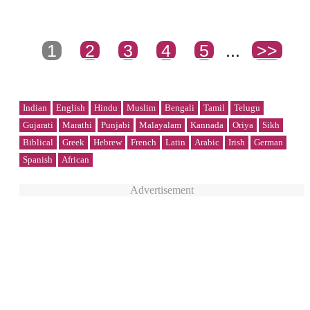
1
2
3
4
5
...
>>
Indian
English
Hindu
Muslim
Bengali
Tamil
Telugu
Gujarati
Marathi
Punjabi
Malayalam
Kannada
Oriya
Sikh
Biblical
Greek
Hebrew
French
Latin
Arabic
Irish
German
Spanish
African
Advertisement