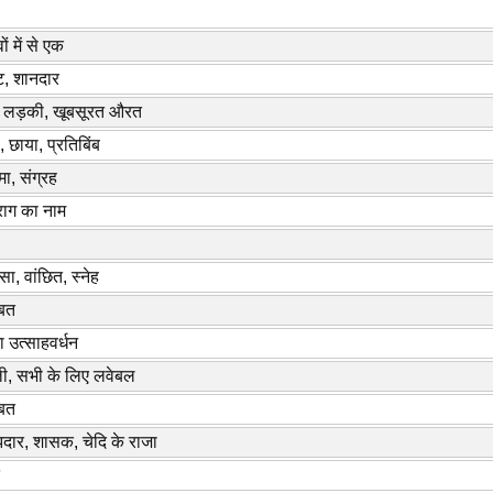
ं में से एक
, शानदार
र लड़की, खूबसूरत औरत
, छाया, प्रतिबिंब
मा, संग्रह
ाग का नाम
ा, वांछित, स्नेह
्बत
ा उत्साहवर्धन
ी, सभी के लिए लवेबल
्बत
ार, शासक, चेदि के राजा