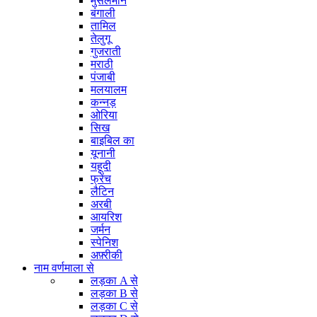
मुसलमान
बंगाली
तामिल
तेलुगू
गुजराती
मराठी
पंजाबी
मलयालम
कन्नड़
ओरिया
सिख
बाइबिल का
यूनानी
यहूदी
फ्रेंच
लैटिन
अरबी
आयरिश
जर्मन
स्पेनिश
अफ़्रीकी
नाम वर्णमाला से
लड़का A से
लड़का B से
लड़का C से