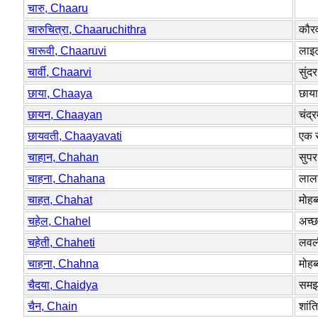
चारु, Chaaru
चारुचित्रा, Chaaruchithra
कौरवो
चारूवी, Chaaruvi
लाइट
चार्वी, Chaarvi
सुंद
छाया, Chaaya
छाया
छायन, Chaayan
चंद्र
छायवती, Chaayavati
एक र
चाहान, Chahan
सुपर
चाहना, Chahana
लालस
चाहत, Chahat
मोहब
चहेल, Chahel
अच्छ
चहेती, Chaheti
लवल
चाहना, Chahna
मोहब
चैदया, Chaidya
समझद
चैन, Chain
शांति