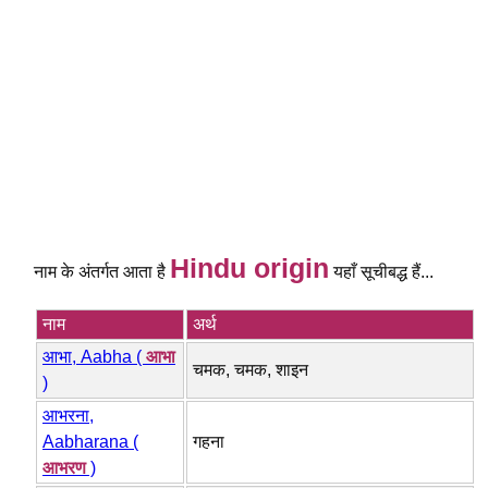
Hindu origin
नाम के अंतर्गत आता है
यहाँ सूचीबद्ध हैं...
नाम
अर्थ
आभा, Aabha (
आभा
चमक, चमक, शाइन
)
आभरना,
Aabharana (
गहना
आभरण
)