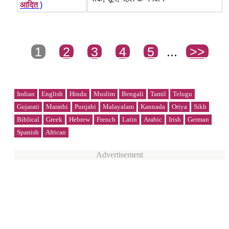
आदित
)
1
2
3
4
5
...
>>
Indian
English
Hindu
Muslim
Bengali
Tamil
Telugu
Gujarati
Marathi
Punjabi
Malayalam
Kannada
Oriya
Sikh
Biblical
Greek
Hebrew
French
Latin
Arabic
Irish
German
Spanish
African
Advertisement