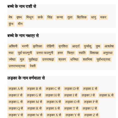
बच्चे के नाम राशी से
मेष
वृषभ
मिथुन
कर्क
सिंह
कन्या
तुला
ब्रिसिक
धानु
मकर
कुंभ
मीन
बच्चे के नाम नक्षत्र से
अश्विनी
भरणी
कृत्तिका
रोहिणी
मृगशिरा
आर्द्रा
पुनर्वसु
पुष्य
आश्लेषा
मघा
पूर्वा फाल्गुनी
उत्तरा फाल्गुनी
हस्त
चित्रा
स्वाति
विशाखा
अनुराधा
ज्येष्ठा
मूल
पूर्वाषाढ़ा
उत्तराषाढ़ा
श्रवण
धनिष्ठा
शतभिषा
पूर्वाभाद्रपद
उत्तराभाद्रपद
रेवती
लड़का के नाम वर्णमाला से
लड़का A से
लड़का B से
लड़का C से
लड़का D से
लड़का E से
लड़का F से
लड़का G से
लड़का H से
लड़का I से
लड़का J से
लड़का K से
लड़का L से
लड़का M से
लड़का N से
लड़का O से
लड़का P से
लड़का Q से
लड़का R से
लड़का S से
लड़का T से
लड़का U से
लड़का V से
लड़का W से
लड़का X से
लड़का Y से
लड़का Z से