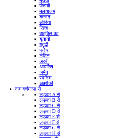
मराठी
पंजाबी
मलयालम
कन्नड़
ओरिया
सिख
बाइबिल का
यूनानी
यहूदी
फ्रेंच
लैटिन
अरबी
आयरिश
जर्मन
स्पेनिश
अफ़्रीकी
नाम वर्णमाला से
लड़का A से
लड़का B से
लड़का C से
लड़का D से
लड़का E से
लड़का F से
लड़का G से
लड़का H से