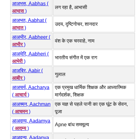
आअभस, Aabhas (
लग रहा है, आभासी
आभास
)
आअभत, Aabhat (
उदय, दृष्टिगोचर, शानदार
आभात
)
आअभीर, Aabheer (
वंश के एक चरवाहे, नाम
आभीर
)
आअभेरि, Aabheri (
भारतीय संगीत में एक राग
आभेरी
)
आअबिर, Aabir (
गुलाल
आबीर
)
आअचर्य, Aacharya
एक प्रमुख धार्मिक शिक्षक और आध्यात्मिक
(
आचार्य
)
मार्गदर्शक, शिक्षक
आअच्मन, Aachman
एक यज्ञ से पहले पानी का एक घूंट के सेवन,
(
आचमन
)
पूजा
आअदम्य, Aadamya
Apne बांध सममूल्य
(
आदम्य
)
आअदन्य, Aadanya