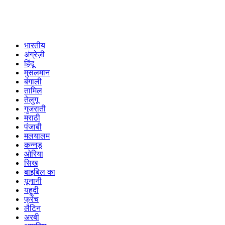
भारतीय
अंग्रेज़ी
हिंदू
मुसलमान
बंगाली
तामिल
तेलुगू
गुजराती
मराठी
पंजाबी
मलयालम
कन्नड़
ओरिया
सिख
बाइबिल का
यूनानी
यहूदी
फ्रेंच
लैटिन
अरबी