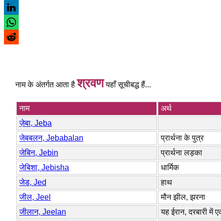
श्रवण
नाम के अंतर्गत आता है
यहाँ सूचीबद्ध हैं...
नाम
अर्थ
ज़ेबा, Jeba
जेबबलन, Jebabalan
प्रार्थना के पुत्र
जेबिन, Jebin
प्रार्थना लड़का
जेबिशा, Jebisha
धार्मिक
जेड, Jed
हाथ
जील, Jeel
मौन झील, झरना
जीलान, Jeelan
यह ईरान, दरबारी में 