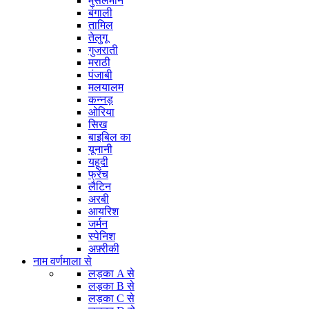
मुसलमान
बंगाली
तामिल
तेलुगू
गुजराती
मराठी
पंजाबी
मलयालम
कन्नड़
ओरिया
सिख
बाइबिल का
यूनानी
यहूदी
फ्रेंच
लैटिन
अरबी
आयरिश
जर्मन
स्पेनिश
अफ़्रीकी
नाम वर्णमाला से
लड़का A से
लड़का B से
लड़का C से