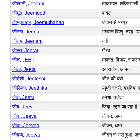
जीलानी, Jeelani
ताकतवर, शक्तिशाली
जीमूठ, Jeemooth
बादल
जीमूतबाहन, Jeemutbahan
जीवन से भरपूर
जीनल, Jeenal
भगवान विष्णु, तरह, प्य
जीनम, Jeenam
नदी
ज़ीरत, Jeerat
गौरव
जीत, JEET
महारत, विजय, सफलत
जीटा, Jeeta
अपराजेय, अजेय
जीतेशी, Jeeteshi
जीत की देवी
जीठिका, Jeethika
यहूदी स्त्री, यहूदिया
जीतू, Jeetu
हमेशा विजेता
जीव, Jeev
जिंदा, रहने जा रहा है,
जीवा, Jeeva
जीवन, अमर
जीवा, Jeevaa
जीवन, अमर
जीवज, Jeevaj
जीवन से भरा हुआ, जन्