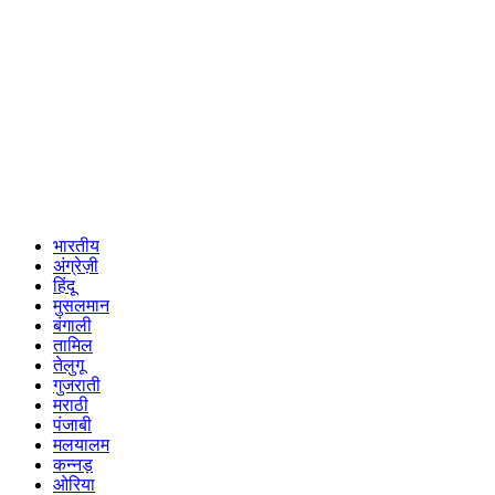
भारतीय
अंग्रेज़ी
हिंदू
मुसलमान
बंगाली
तामिल
तेलुगू
गुजराती
मराठी
पंजाबी
मलयालम
कन्नड़
ओरिया