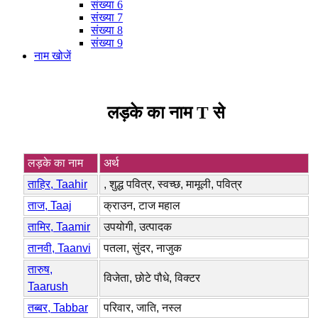
संख्या 6
संख्या 7
संख्या 8
संख्या 9
नाम खोजें
लड़के का नाम T से
लड़के का नाम
अर्थ
ताहिर, Taahir
, शुद्ध पवित्र, स्वच्छ, मामूली, पवित्र
ताज, Taaj
क्राउन, टाज महाल
तामिर, Taamir
उपयोगी, उत्पादक
तानवी, Taanvi
पतला, सुंदर, नाजुक
तारुष,
विजेता, छोटे पौधे, विक्टर
Taarush
तब्बर, Tabbar
परिवार, जाति, नस्ल