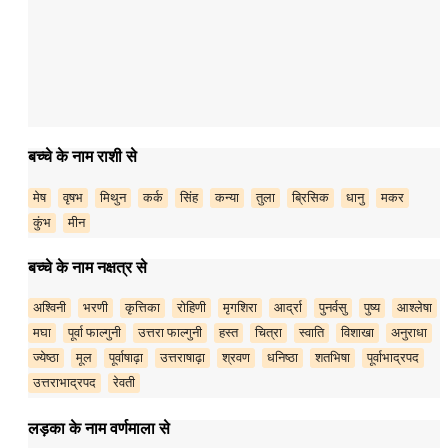
बच्चे के नाम राशी से
मेष
वृषभ
मिथुन
कर्क
सिंह
कन्या
तुला
ब्रिसिक
धानु
मकर
कुंभ
मीन
बच्चे के नाम नक्षत्र से
अश्विनी
भरणी
कृत्तिका
रोहिणी
मृगशिरा
आर्द्रा
पुनर्वसु
पुष्य
आश्लेषा
मघा
पूर्वा फाल्गुनी
उत्तरा फाल्गुनी
हस्त
चित्रा
स्वाति
विशाखा
अनुराधा
ज्येष्ठा
मूल
पूर्वाषाढ़ा
उत्तराषाढ़ा
श्रवण
धनिष्ठा
शतभिषा
पूर्वाभाद्रपद
उत्तराभाद्रपद
रेवती
लड़का के नाम वर्णमाला से