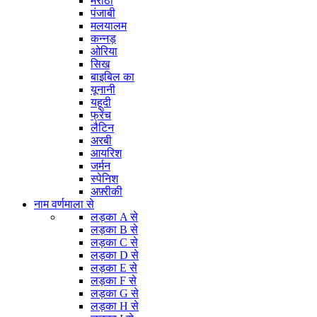
मराठी
पंजाबी
मलयालम
कन्नड़
ओरिया
सिख
बाइबिल का
यूनानी
यहूदी
फ्रेंच
लैटिन
अरबी
आयरिश
जर्मन
स्पेनिश
अफ़्रीकी
नाम वर्णमाला से
लड़का A से
लड़का B से
लड़का C से
लड़का D से
लड़का E से
लड़का F से
लड़का G से
लड़का H से