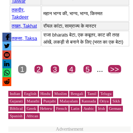
Tajwar
तकदीर,
महान भाग्य की, भाग्य, भाग्य, किस्मत
Takdeer
तखत, Takhat
रॉयल कांटा, साम्राज्य के मास्टर
राजा bharats बेटा, एक कबूतर, काट की तरह
तकसा, Taksa
आंखें, लकड़ी से बनाने के लिए (भरत का एक बेटा)
1
2
3
4
5
...
>>
Indian
English
Hindu
Muslim
Bengali
Tamil
Telugu
Gujarati
Marathi
Punjabi
Malayalam
Kannada
Oriya
Sikh
Biblical
Greek
Hebrew
French
Latin
Arabic
Irish
German
Spanish
African
Advertisement