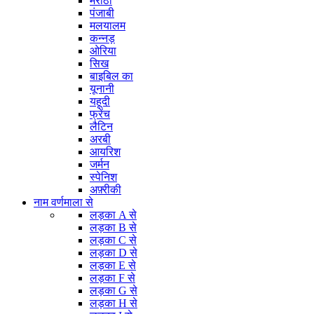
मराठी
पंजाबी
मलयालम
कन्नड़
ओरिया
सिख
बाइबिल का
यूनानी
यहूदी
फ्रेंच
लैटिन
अरबी
आयरिश
जर्मन
स्पेनिश
अफ़्रीकी
नाम वर्णमाला से
लड़का A से
लड़का B से
लड़का C से
लड़का D से
लड़का E से
लड़का F से
लड़का G से
लड़का H से