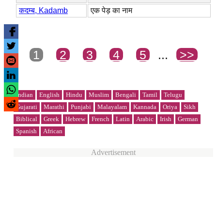
कदम्ब, Kadamb
एक पेड़ का नाम
1
2
3
4
5
...
>>
Indian
English
Hindu
Muslim
Bengali
Tamil
Telugu
Gujarati
Marathi
Punjabi
Malayalam
Kannada
Oriya
Sikh
Biblical
Greek
Hebrew
French
Latin
Arabic
Irish
German
Spanish
African
Advertisement