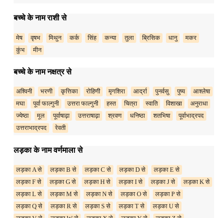
बच्चे के नाम राशी से
मेष
वृषभ
मिथुन
कर्क
सिंह
कन्या
तुला
ब्रिसिक
धानु
मकर
कुंभ
मीन
बच्चे के नाम नक्षत्र से
अश्विनी
भरणी
कृत्तिका
रोहिणी
मृगशिरा
आर्द्रा
पुनर्वसु
पुष्य
आश्लेषा
मघा
पूर्वा फाल्गुनी
उत्तरा फाल्गुनी
हस्त
चित्रा
स्वाति
विशाखा
अनुराधा
ज्येष्ठा
मूल
पूर्वाषाढ़ा
उत्तराषाढ़ा
श्रवण
धनिष्ठा
शतभिषा
पूर्वाभाद्रपद
उत्तराभाद्रपद
रेवती
लड़का के नाम वर्णमाला से
लड़का A से
लड़का B से
लड़का C से
लड़का D से
लड़का E से
लड़का F से
लड़का G से
लड़का H से
लड़का I से
लड़का J से
लड़का K से
लड़का L से
लड़का M से
लड़का N से
लड़का O से
लड़का P से
लड़का Q से
लड़का R से
लड़का S से
लड़का T से
लड़का U से