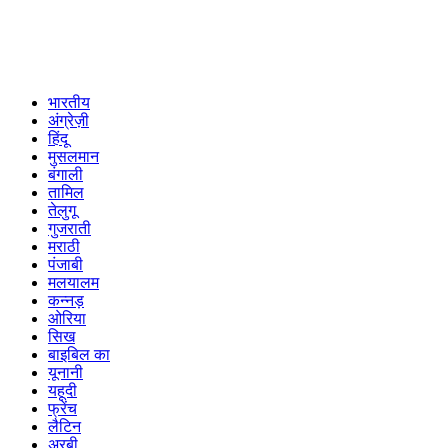
भारतीय
अंग्रेज़ी
हिंदू
मुसलमान
बंगाली
तामिल
तेलुगू
गुजराती
मराठी
पंजाबी
मलयालम
कन्नड़
ओरिया
सिख
बाइबिल का
यूनानी
यहूदी
फ्रेंच
लैटिन
अरबी